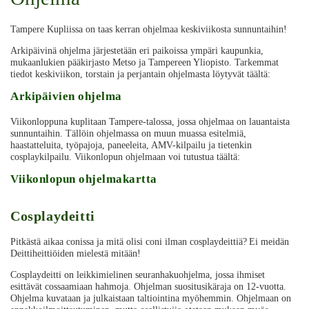
Tampere Kupliissa on taas kerran ohjelmaa keskiviikosta sunnuntaihin!
Arkipäivinä ohjelma järjestetään eri paikoissa ympäri kaupunkia,
mukaanlukien pääkirjasto Metso ja Tampereen Yliopisto. Tarkemmat
tiedot keskiviikon, torstain ja perjantain ohjelmasta löytyvät täältä:
Arkipäivien ohjelma
Viikonloppuna kuplitaan Tampere-talossa, jossa ohjelmaa on lauantaista
sunnuntaihin. Tällöin ohjelmassa on muun muassa esitelmiä,
haastatteluita, työpajoja, paneeleita, AMV-kilpailu ja tietenkin
cosplaykilpailu. Viikonlopun ohjelmaan voi tutustua täältä:
Viikonlopun ohjelmakartta
Cosplaydeitti
Pitkästä aikaa conissa ja mitä olisi coni ilman cosplaydeittiä? Ei meidän
Deittiheittiöiden mielestä mitään!
Cosplaydeitti on leikkimielinen seuranhakuohjelma, jossa ihmiset
esittävät cossaamiaan hahmoja. Ohjelman suositusikäraja on 12-vuotta.
Ohjelma kuvataan ja julkaistaan taltiointina myöhemmin. Ohjelmaan on